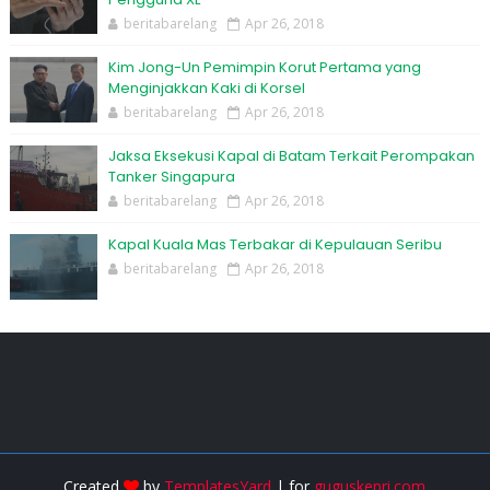
beritabarelang
Apr 26, 2018
Kim Jong-Un Pemimpin Korut Pertama yang
Menginjakkan Kaki di Korsel
beritabarelang
Apr 26, 2018
Jaksa Eksekusi Kapal di Batam Terkait Perompakan
Tanker Singapura
beritabarelang
Apr 26, 2018
Kapal Kuala Mas Terbakar di Kepulauan Seribu
beritabarelang
Apr 26, 2018
Created
by
TemplatesYard
| for
guguskepri.com